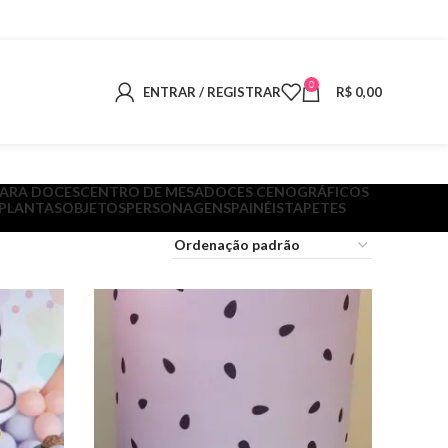
0
ENTRAR / REGISTRAR
R$
0,00
PARA DOCES
CENTRO DE MESA
DOCES CENOGRÁFICOS
 PLANTAS
OBJETOS
PERSONAGENS
PAINÉIS
TAPETES