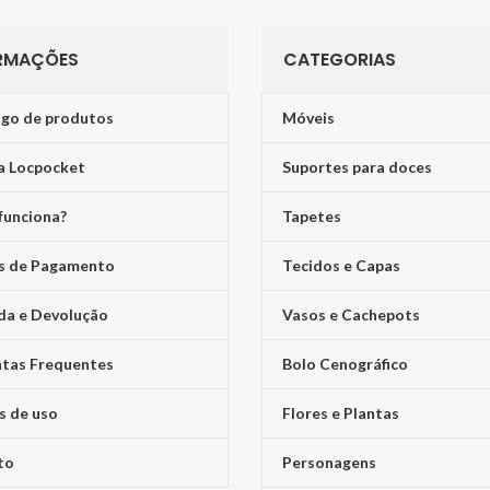
RMAÇÕES
CATEGORIAS
go de produtos
Móveis
a Locpocket
Suportes para doces
funciona?
Tapetes
s de Pagamento
Tecidos e Capas
da e Devolução
Vasos e Cachepots
tas Frequentes
Bolo Cenográfico
s de uso
Flores e Plantas
to
Personagens