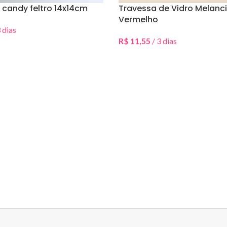
 candy feltro 14x14cm
Travessa de Vidro Melanc
Vermelho
 dias
Data(s)
R$
11,55
/ 3 dias
Selecionar Data(s)