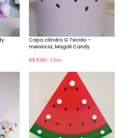
dy
Capa cilindro G Tecido –
melancia, Magali Candy
R$
9,00
/ 3 dias
Selecionar Data(s)