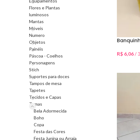
Equipamentos
Flores e Plantas
luminosos
Mantas
Móveis
Numero
Banquinh
Objetos
Painéis
R$
6,06
/ 3
Páscoa - Coelhos
Selecionar 
Personagens
Stich
Suportes para doces
Tampos de mesa
Tapetes
Tecidos e Capas
Temas
Bela Adormecida
Boho
Copa
Festa das Cores
Festa Junina ou Arraia