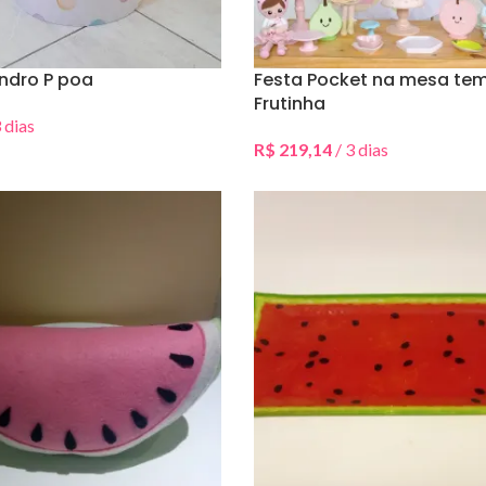
indro P poa
Festa Pocket na mesa te
Frutinha
 dias
Data(s)
R$
219,14
/ 3 dias
Selecionar Data(s)