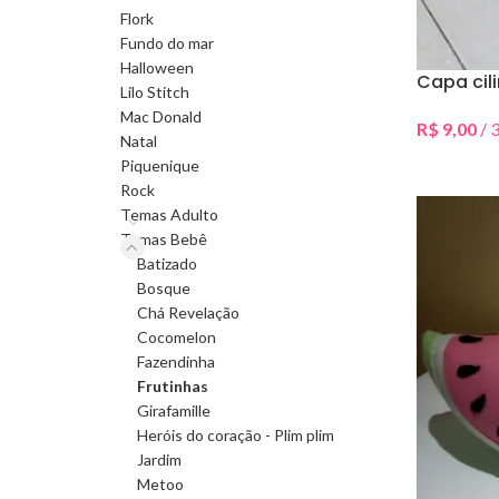
Flork
Fundo do mar
Halloween
Capa cil
Lilo Stitch
Mac Donald
R$
9,00
/ 3
Natal
Selecionar 
Piquenique
Rock
Temas Adulto
Temas Bebê
Batizado
Bosque
Chá Revelação
Cocomelon
Fazendinha
Frutinhas
Girafamille
Heróis do coração - Plim plim
Jardim
Metoo