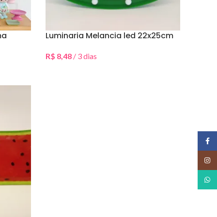
ma
Luminaria Melancia led 22x25cm
R$
8,48
/ 3 dias
Selecionar Data(s)
Face
Insta
What