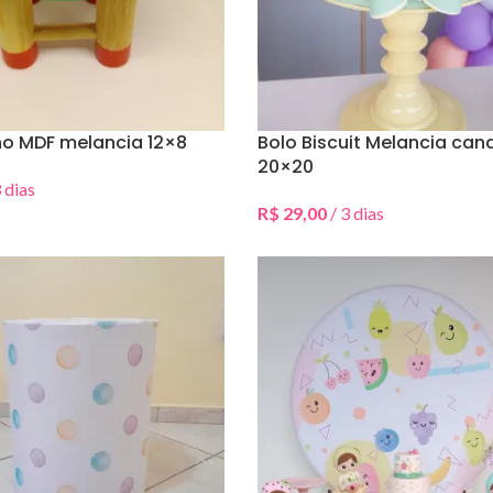
o MDF melancia 12×8
Bolo Biscuit Melancia can
20×20
 dias
Data(s)
R$
29,00
/ 3 dias
Selecionar Data(s)