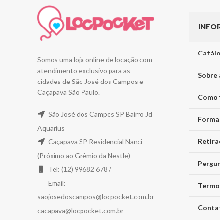
INFO
Catálo
Somos uma loja online de locação com
atendimento exclusivo para as
Sobre 
cidades de São José dos Campos e
Caçapava São Paulo.
Como 
São José dos Campos SP Bairro Jd
Forma
Aquarius
Retira
Caçapava SP Residencial Nanci
(Próximo ao Grêmio da Nestle)
Pergun
Tel: (12) 99682 6787
Email:
Termo
saojosedoscampos@locpocket.com.br
Conta
cacapava@locpocket.com.br