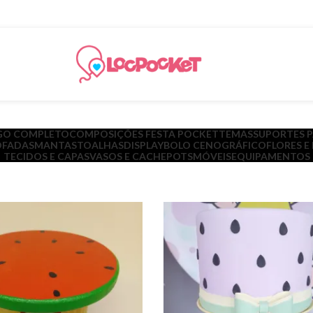
GO COMPLETO
COMPOSIÇÕES FESTA POCKET
TEMAS
SUPORTES 
FADAS
MANTAS
TOALHAS
DISPLAY
BOLO CENOGRÁFICO
FLORES E
TECIDOS E CAPAS
VASOS E CACHEPOTS
MÓVEIS
EQUIPAMENTOS