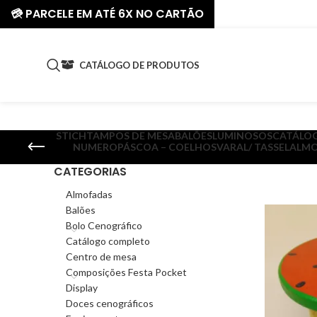
💳 PARCELE EM ATÉ 6X NO CARTÃO
CATÁLOGO DE PRODUTOS
STICH
TAMPOS DE MESA
BALÕES
LUMINOSOS
CATÁLO
NUMERO
PÁSCOA – COELHOS
VARAL/ TASSEL
ALMO
CATEGORIAS
Almofadas
Balões
Bolo Cenográfico
Catálogo completo
Centro de mesa
Composições Festa Pocket
Display
Doces cenográficos