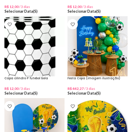
R$
12,00
/ 3 dias
R$
12,00
/ 3 dias
Selecionar Data(s)
Selecionar Data(s)
Capa cilindro P futebol bola
Festa Copa (imagem ilustração)
R$
12,00
/ 3 dias
R$
442,27
/ 3 dias
Selecionar Data(s)
Selecionar Data(s)