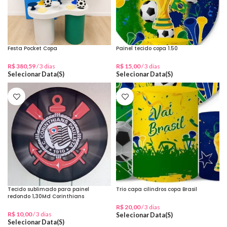
Festa Pocket Copa
Painel tecido copa 1.50
R$
380,59
/ 3 dias
R$
15,00
/ 3 dias
Selecionar Data(s)
Selecionar Data(s)
Tecido sublimado para painel
Trio capa cilindros copa Brasil
redondo 1,30Md Corinthians
R$
20,00
/ 3 dias
R$
10,00
/ 3 dias
Selecionar Data(s)
Selecionar Data(s)