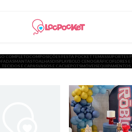
GO COMPLETO
COMPOSIÇÕES FESTA POCKET
TEMAS
SUPORTES 
FADAS
MANTAS
TOALHAS
DISPLAY
BOLO CENOGRÁFICO
FLORES E
TECIDOS E CAPAS
VASOS E CACHEPOTS
MÓVEIS
EQUIPAMENTOS