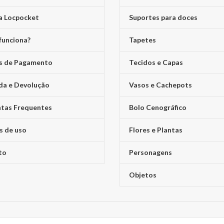
a Locpocket
Suportes para doces
funciona?
Tapetes
s de Pagamento
Tecidos e Capas
da e Devolução
Vasos e Cachepots
tas Frequentes
Bolo Cenográfico
s de uso
Flores e Plantas
to
Personagens
Objetos