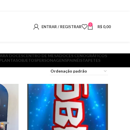
0
ENTRAR / REGISTRAR
R$
0,00
PARA DOCES
CENTRO DE MESA
DOCES CENOGRÁFICOS
 PLANTAS
OBJETOS
PERSONAGENS
PAINÉIS
TAPETES