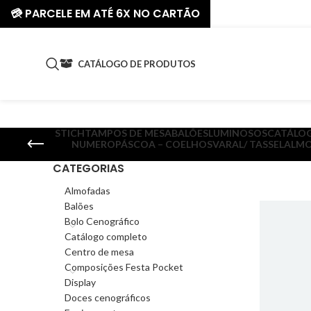
💳 PARCELE EM ATÉ 6X NO CARTÃO
CATÁLOGO DE PRODUTOS
STICH
TAMPOS DE MESA
BALÕES
LUMINOSOS
CATÁLO
NUMERO
PÁSCOA – COELHOS
VARAL/ TASSEL
ALMO
CATEGORIAS
Almofadas
Balões
Bolo Cenográfico
Catálogo completo
Centro de mesa
Composições Festa Pocket
Display
Doces cenográficos