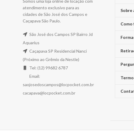
Somos uma loja online de locação com
atendimento exclusivo para as
Sobre 
cidades de São José dos Campos e
Caçapava São Paulo.
Como 
São José dos Campos SP Bairro Jd
Forma
Aquarius
Retira
Caçapava SP Residencial Nanci
(Próximo ao Grêmio da Nestle)
Pergun
Tel: (12) 99682 6787
Email:
Termo
saojosedoscampos@locpocket.com.br
Conta
cacapava@locpocket.com.br