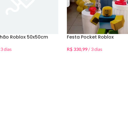
chão Roblox 50x50cm
Festa Pocket Roblox
 3 dias
R$
330,99
/ 3 dias
Data(s)
Selecionar Data(s)