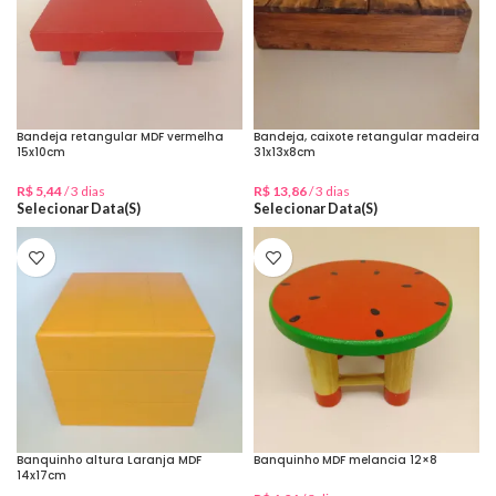
Bandeja retangular MDF vermelha
Bandeja, caixote retangular madeira
15x10cm
31x13x8cm
R$
5,44
/ 3 dias
R$
13,86
/ 3 dias
Selecionar Data(s)
Selecionar Data(s)
Banquinho altura Laranja MDF
Banquinho MDF melancia 12×8
14x17cm