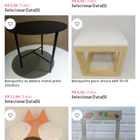
R$
6,06
/ 3 dias
R$
6,06
/ 3 dias
Selecionar Data(s)
Selecionar Data(s)
Banquinho ou Boleira metal preto
Banquinho para altura MDF 15×15
20x19cm
R$
6,06
/ 3 dias
R$
11,84
/ 3 dias
Selecionar Data(s)
Selecionar Data(s)