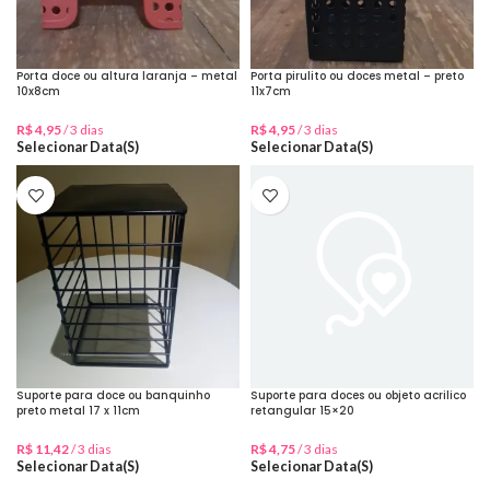
Porta doce ou altura laranja – metal
Porta pirulito ou doces metal – preto
10x8cm
11x7cm
R$
4,95
/ 3 dias
R$
4,95
/ 3 dias
Selecionar Data(s)
Selecionar Data(s)
Suporte para doce ou banquinho
Suporte para doces ou objeto acrilico
preto metal 17 x 11cm
retangular 15×20
R$
11,42
/ 3 dias
R$
4,75
/ 3 dias
Selecionar Data(s)
Selecionar Data(s)