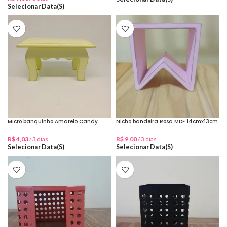
Selecionar Data(s)
Micro banquinho Amarelo Candy
Nicho bandeira Rosa MDF 14cmx13cm
R$
4,03
/ 3 dias
R$
9,00
/ 3 dias
Selecionar Data(s)
Selecionar Data(s)