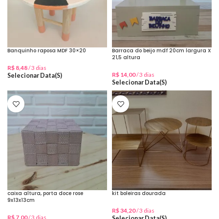
Banquinho raposa MDF 30×20
Barraca do beijo mdf 20cm largura X
21,5 altura
R$
8,48
/ 3 dias
R$
14,00
/ 3 dias
Selecionar Data(s)
Selecionar Data(s)
caixa altura, porta doce rose
kit boleiras dourada
9x13x13cm
R$
34,20
/ 3 dias
R$
7,00
/ 3 dias
Selecionar Data(s)