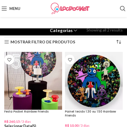
MENU
Showing all 2 results
Categorias
MOSTRAR FILTRO DE PRODUTOS
Festa Pocket Rainbow Friends
Painel tecido 1.30 ou 1.50 Rainbow
Friends
R$
260,15
/ 3 dias
R$
10,00
/ 3 dias
Selecionar Data(s)