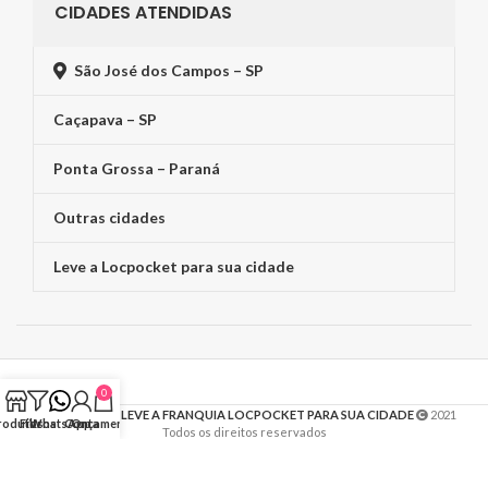
CIDADES ATENDIDAS
São José dos Campos – SP
Caçapava – SP
Ponta Grossa – Paraná
Outras cidades
Leve a Locpocket para sua cidade
0
CLIQUE E AQUI LEVE A FRANQUIA LOCPOCKET PARA SUA CIDADE
2021
rodutos
Filtros
WhatsApp
Conta
Orçamento
Todos os direitos reservados