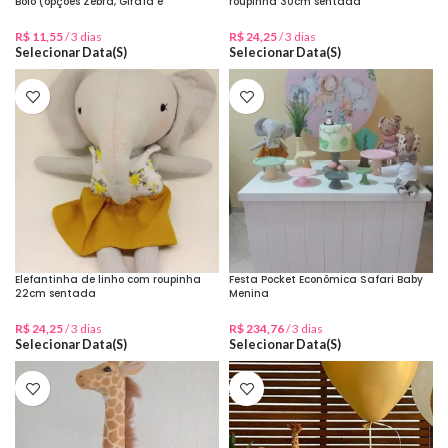
Bolo (opções Zebra, Girafa e
roupinha 30cm sentada
elefantinha) locação individual
R$
11,55
/ 3 dias
R$
24,25
/ 3 dias
Selecionar Data(s)
Selecionar Data(s)
Elefantinha de linho com roupinha
Festa Pocket Econômica Safari Baby
22cm sentada
Menina
R$
24,25
/ 3 dias
R$
234,76
/ 3 dias
Selecionar Data(s)
Selecionar Data(s)