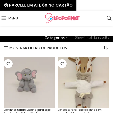
💳 PARCELE EM ATÉ 6X NO CARTÃO
MENU
Showing all 12 results
Categorias
MOSTRAR FILTRO DE PRODUTOS
Bichinhos Safari Menina para topo
Boneco Girafa feito de linho com