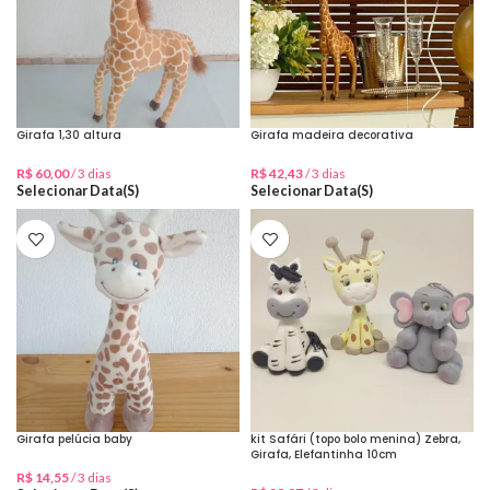
Girafa 1,30 altura
Girafa madeira decorativa
R$
60,00
/ 3 dias
R$
42,43
/ 3 dias
Selecionar Data(s)
Selecionar Data(s)
Girafa pelúcia baby
kit Safári (topo bolo menina) Zebra,
Girafa, Elefantinha 10cm
R$
14,55
/ 3 dias