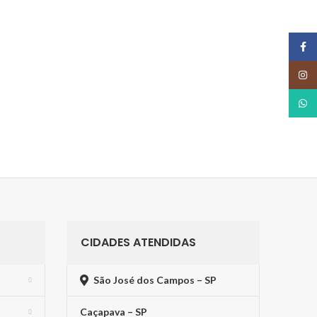
Face
Insta
What
CIDADES ATENDIDAS
São José dos Campos – SP
Caçapava – SP