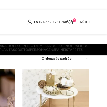
0
ENTRAR / REGISTRAR
R$
0,00
PARA DOCES
CENTRO DE MESA
DOCES CENOGRÁFICOS
 PLANTAS
OBJETOS
PERSONAGENS
PAINÉIS
TAPETES