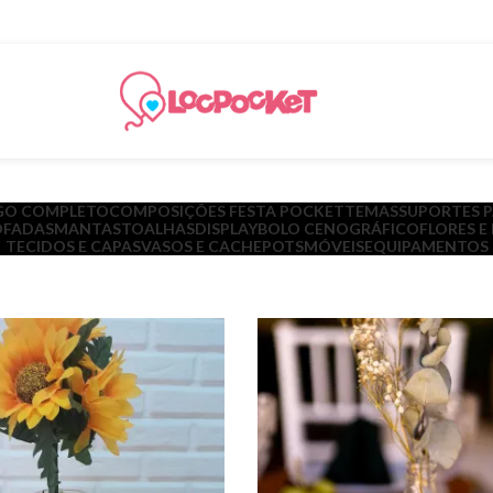
GO COMPLETO
COMPOSIÇÕES FESTA POCKET
TEMAS
SUPORTES 
FADAS
MANTAS
TOALHAS
DISPLAY
BOLO CENOGRÁFICO
FLORES E
TECIDOS E CAPAS
VASOS E CACHEPOTS
MÓVEIS
EQUIPAMENTOS