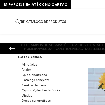
💳 PARCELE EM ATÉ 6X NO CARTÃO
CATÁLOGO DE PRODUTOS
STICH
TAMPOS DE MESA
BALÕES
LUMINOSOS
CATÁLO
NUMERO
PÁSCOA – COELHOS
VARAL/ TASSEL
ALMO
CATEGORIAS
Almofadas
Balões
Bolo Cenográfico
Catálogo completo
Centro de mesa
Composições Festa Pocket
Display
Doces cenográficos