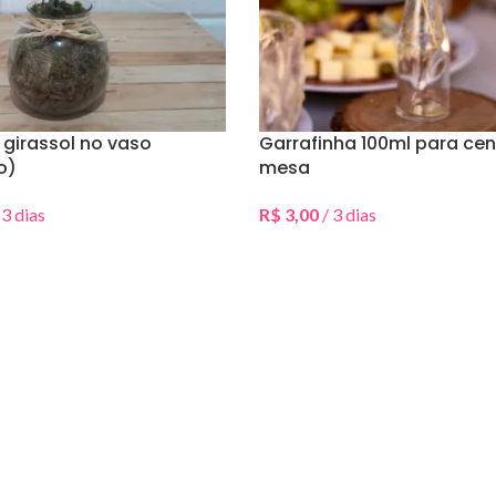
 girassol no vaso
Garrafinha 100ml para cen
o)
mesa
 3 dias
R$
3,00
/ 3 dias
Data(s)
Selecionar Data(s)