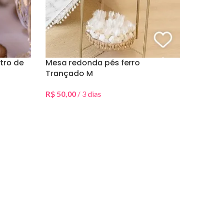
tro de
Mesa redonda pés ferro
Trançado M
R$
50,00
/ 3 dias
Selecionar Data(s)