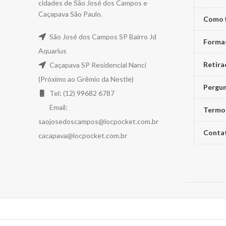
cidades de São José dos Campos e
Caçapava São Paulo.
Como 
São José dos Campos SP Bairro Jd
Forma
Aquarius
Retira
Caçapava SP Residencial Nanci
(Próximo ao Grêmio da Nestle)
Pergun
Tel: (12) 99682 6787
Email:
Termo
saojosedoscampos@locpocket.com.br
Conta
cacapava@locpocket.com.br